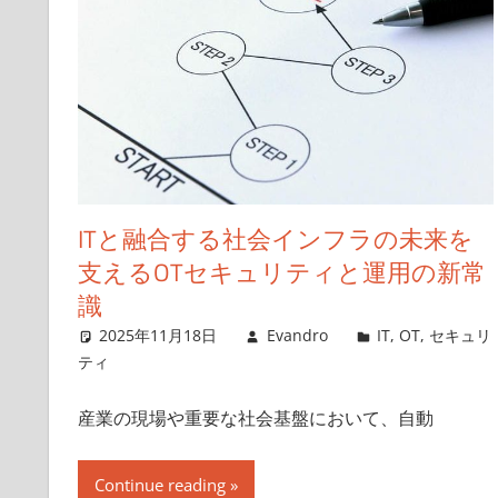
ITと融合する社会インフラの未来を
支えるOTセキュリティと運用の新常
識
2025年11月18日
Evandro
IT
,
OT
,
セキュリ
ティ
産業の現場や重要な社会基盤において、自動
Continue reading