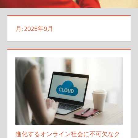
守
る、
最
月:
2025年9月
強
の
盾
を
手
に
入
れ
よ
う！
進化するオンライン社会に不可欠なク