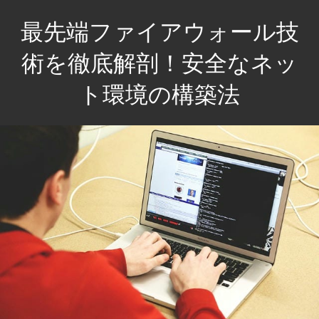
コ
最先端ファイアウォール技
ン
テ
術を徹底解剖！安全なネッ
ン
ト環境の構築法
ツ
へ
あ
ス
な
キ
た
ッ
の
プ
ネ
ッ
ト
ラ
イ
フ
を